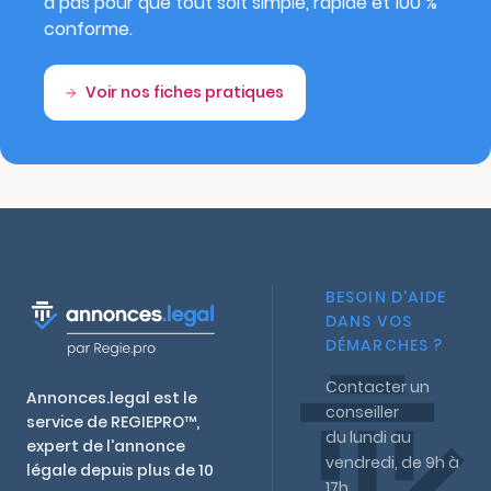
à pas pour que tout soit simple, rapide et 100 %
conforme.
Voir nos fiches pratiques
BESOIN D'AIDE
DANS VOS
DÉMARCHES ?
Contacter un
Annonces.legal est le
conseiller
service de REGIEPRO™,
du lundi au
expert de l'annonce
vendredi, de 9h à
légale depuis plus de 10
17h