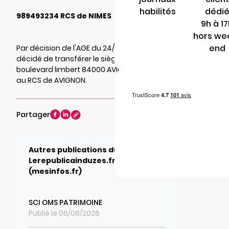
habilités
dédi
989493234 RCS de NIMES
9h à 1
hors we
end
Par décision de l'AGE du 24/10/2025, il a été
décidé de transférer le siège social au 40
boulevard limbert 84000 AVIGNON. Mention
au RCS de AVIGNON.
Partager
Autres publications du journal
Lerepublicainduzes.fr
(mesinfos.fr)
SCI OMS PATRIMOINE
Publié le 06/08/2026