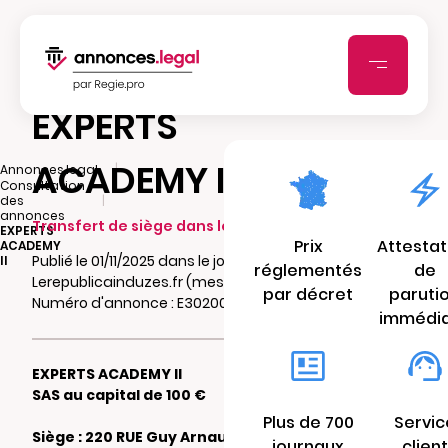
EXPERTS
ACADEMY II
|
Annonces.legal
Consultation
|
des
annonces
Transfert de siège dans le même ressort
EXPERTS
Prix
Attestat
ACADEMY
Publié le 01/11/2025 dans le journal
II
réglementés
de
Lerepublicainduzes.fr (mesinfos.fr)
par décret
paruti
Numéro d'annonce : E302005110vpt
immédi
EXPERTS ACADEMY II
SAS au capital de 100 €
Plus de 700
Servic
Siège : 220 RUE Guy Arnaud 30900 NIMES
journaux
client