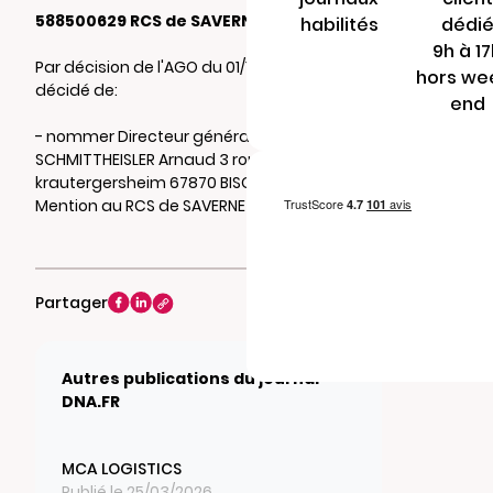
588500629 RCS de SAVERNE
habilités
dédi
9h à 1
Par décision de l'AGO du 01/10/2025, il a été
hors we
décidé de:
end
- nommer Directeur général M.
SCHMITTHEISLER Arnaud 3 route de
krautergersheim 67870 BISCHOFFSHEIM.
Mention au RCS de SAVERNE
Partager
Autres publications du journal
DNA.FR
MCA LOGISTICS
Publié le 25/03/2026