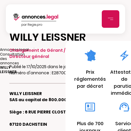
WILLY LEISSNER
|
Annonces.legal
Changement de Gérant / Président /
Consultation
Directeur général
|
des
annonces
Publié le 17/10/2025 dans le journal DNA.FR
WILLY
Prix
Attestat
LEISSNER
Numéro d'annonce : E28700427o4w8
réglementés
de
par décret
paruti
immédi
WILLY LEISSNER
SAS au capital de 800.000 €
Siège : 6 RUE PIERRE CLOSTERMANN
Plus de 700
Servic
67120 DACHSTEIN
journaux
client