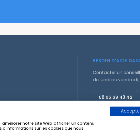
BESOIN D'AIDE DA
Contacter un conseill
du lundi au vendredi,
08 05 69 43 42
Appel gratuit
Accepter
, améliorer notre site Web, afficher un contenu
us d'informations sur les cookies que nous
11 829 662
Politique de confidentialité
Mentions lég