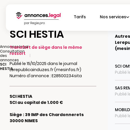
Tarifs
Nos services
SCI HESTIA
Autres
Lerepu
|
Annonces.legal
Transfert de siège dans le même
(mesin
Consultation
ressort
|
des
annonces
Publié le 15/10/2025 dans le journal
SCI
SCI OM
HESTIA
Lerepublicainduzes.fr (mesinfos.fr)
Publié 
Numéro d'annonce : E28500234sita
SAS RE
Publié 
SCI HESTIA
SCI au capital de 1.000 €
MOBILD
Siège : 39 IMP des Chardonnerets
Publié 
30000 NIMES