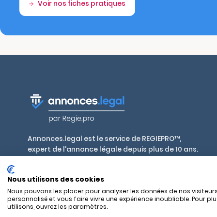
Voir nos fiches pratiques
Annonces.legal est le service de REGIEPRO™,
expert de l'annonce légale depuis plus de 10 ans.
Publiez en toute conformité, aux tarifs
réglementés par décret, dans plus de 700 journaux
Nous utilisons des cookies
habilités en France et outre-mer.
Nous pouvons les placer pour analyser les données de nos visiteurs
personnalisé et vous faire vivre une expérience inoubliable. Pour pl
utilisons, ouvrez les paramètres.
SAS REGIEPRO - 17 rue Alexandre Mari - 06300 Nice — RCS Nice 8