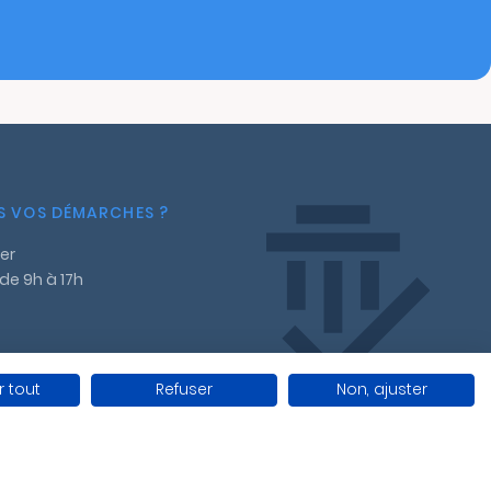
NS VOS DÉMARCHES ?
er
 de 9h à 17h
 tout
Refuser
Non, ajuster
ales
Gestion des cookies
Conditions générales de vente