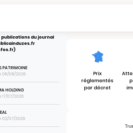
 publications du journal
blicainduzes.fr
fos.fr)
S PATRIMOINE
Prix
Atte
le 06/08/2026
réglementés
p
par décret
im
MA HOLDING
le 17/07/2026
EAL
le 02/07/2026