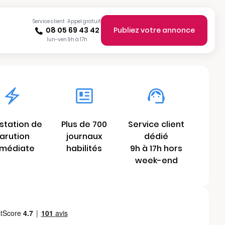
Service client · Appel gratuit
08 05 69 43 42
Publiez votre annonce
lun-ven 9h à 17h
station de
Plus de 700
Service client
arution
journaux
dédié
médiate
habilités
9h à 17h hors
week-end