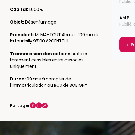
Publié 
Capital:
1.000 €
AM.PI
Objet:
Désenfumage
Publié 
Président:
M. MAHTOUT Ahmed 100 rue de
la tour billy 95100 ARGENTEUIL
P
Transmission des actions:
Actions
librement cessibles entre associés
uniquement.
Durée:
99 ans à compter de
l'immatriculation au RCS de BOBIGNY
Partager