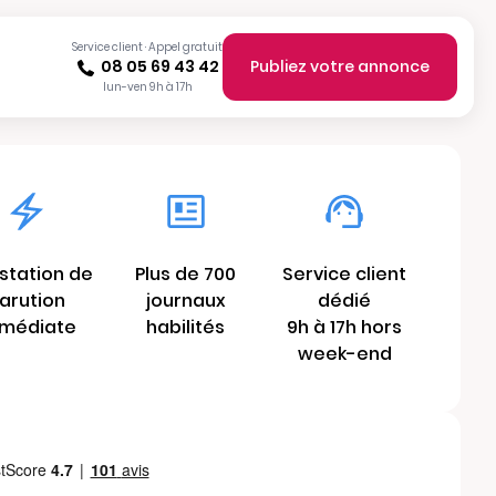
Service client · Appel gratuit
08 05 69 43 42
Publiez votre annonce
lun-ven 9h à 17h
station de
Plus de 700
Service client
arution
journaux
dédié
médiate
habilités
9h à 17h hors
week-end