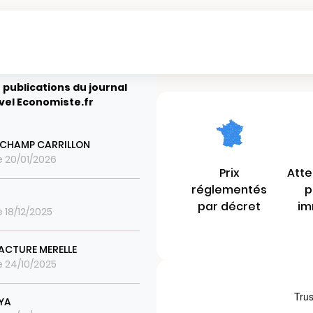
 publications du journal
vel Economiste.fr
E CHAMP CARRILLON
le 20/01/2026
Prix
Atte
réglementés
p
par décret
im
e 18/12/2025
CTURE MERELLE
le 24/10/2025
YA