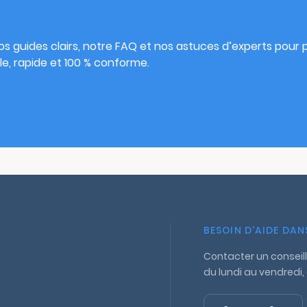
s
s guides clairs, notre FAQ et nos astuces d’experts pour pu
e, rapide et 100 % conforme.
BESOIN D'AIDE DA
Contacter un conseill
du lundi au vendredi,