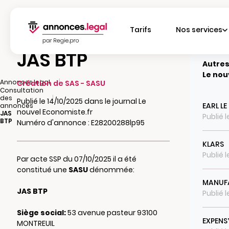
Tarifs
Nos services
JAS BTP
Autres
Le nou
|
Annonces.legal
Création de SAS - SASU
Consultation
|
des
Publié le 14/10/2025 dans le journal Le
EARL L
annonces
nouvel Economiste.fr
JAS
Publié 
BTP
Numéro d'annonce : E28200288lp95
KLARS
Publié l
Par acte SSP du 07/10/2025 il a été
constitué une
SASU
dénommée:
MANUFA
JAS BTP
Publié 
Siège social:
53 avenue pasteur 93100
EXPENS
MONTREUIL