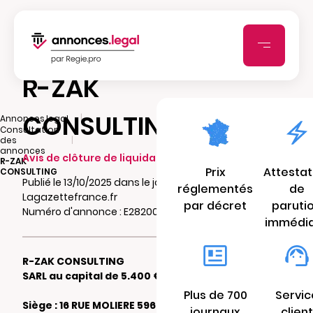
R-ZAK
CONSULTING
|
Annonces.legal
Consultation
|
des
annonces
Avis de clôture de liquidation
R-ZAK
Prix
Attestat
CONSULTING
Publié le 13/10/2025 dans le journal
réglementés
de
Lagazettefrance.fr
par décret
paruti
Numéro d'annonce : E28200183rixy
immédi
R-ZAK CONSULTING
SARL au capital de 5.400 €
Plus de 700
Servic
Siège : 16 RUE MOLIERE 59650 VILLENEUVE D
journaux
client