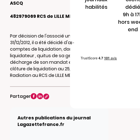
ASCQ
habilités
dédi
9h à 1
482979069 RCS de LILLE METROPOLE
hors we
end
Par décision de l'associé unique du
31/12/2012, il a été décidé d'approuver les
comptes de liquidation, donné au
liquidateur , quitus de sa gestion et
décharge de son mandat et constaté la
clôture de liquidation au 25/12/2012.
Radiation au RCS de LILLE METROPOLE.
Partager
Autres publications du journal
Lagazettefrance.fr