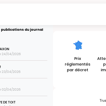
 publications du journal
LAXON
le 24/04/2026
Prix
Atte
réglementés
p
R
par décret
im
le 23/04/2026
le 02/04/2026
E DE TOIT