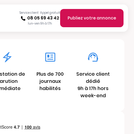
Service client · Appel gratuit
08 05 69 43 42
Publiez votre annonce
lun-ven 9h à 17h
station de
Plus de 700
Service client
arution
journaux
dédié
médiate
habilités
9h à 17h hors
week-end