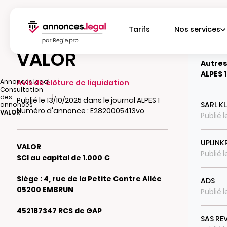
Tarifs
Nos services
VALOR
Autres
ALPES 1
|
Annonces.legal
Avis de clôture de liquidation
Consultation
|
des
Publié le 13/10/2025 dans le journal ALPES 1
SARL K
annonces
Numéro d'annonce : E2820005413vo
VALOR
Publié 
UPLINK
VALOR
Publié 
SCI au capital de 1.000 €
Siège : 4, rue de la Petite Contre Allée
ADS
05200 EMBRUN
Publié 
452187347 RCS de GAP
SAS REV