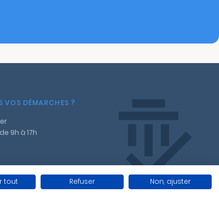
NS VOS DÉMARCHES ?
er
 de 9h à 17h
 tout
Refuser
Non, ajuster