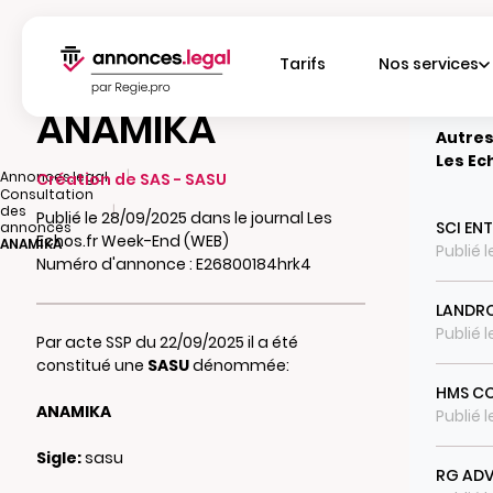
Tarifs
Nos services
ANAMIKA
Autres
Les Ec
|
Annonces.legal
Création de SAS - SASU
Consultation
|
des
Publié le 28/09/2025 dans le journal Les
SCI EN
annonces
Echos.fr Week-End (WEB)
ANAMIKA
Publié 
Numéro d'annonce : E26800184hrk4
LANDRO
Publié 
Par acte SSP du 22/09/2025 il a été
constitué une
SASU
dénommée:
HMS C
ANAMIKA
Publié l
Sigle:
sasu
RG ADV