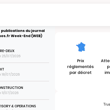
 publications du journal
hos.fr Week-End (WEB)
TRE-DEUX
le 25/07/2026
Prix
Atte
réglementés
p
IT
par décret
im
le 18/07/2026
ONSTRUCTION
e 11/07/2026
ISORY & OPERATIONS