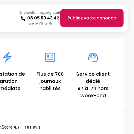
Service client · Appel gratuit
08 05 69 43 42
Publiez votre annonce
lun-ven 9h à 17h
station de
Plus de 700
Service client
arution
journaux
dédié
médiate
habilités
9h à 17h hors
week-end