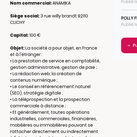
Publié 
Nom commercial:
ANAMIKA
Siège social:
3 rue willy brandt 92110
POLLY 
CLICHY
Publié 
Capital:
100 €
P
Objet:
La société a pour objet, en France
et à l'étranger :
• La prestation de service en comptabilité,
gestion administrative, gestion de paie ;
• La rédaction web, la création de
contenus numérique ;
• Le conseil en référencement naturel
(SEO), stratégie digitale ;
• La téléprospection et la prospection
commerciale à distance ;
• Et généralement, toutes opérations
industrielles, commerciales, financières,
mobilières ou immobilières pouvant se
rattacher directement ou indirectement