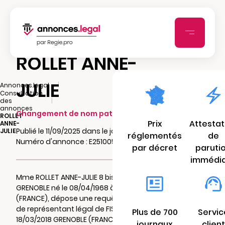
ROLLET ANNE-
JULIE
|
Annonces.legal
Consultation
|
des
annonces
Changement de nom patronymique
ROLLET
Prix
Attestat
ANNE-
Publié le 11/09/2025 dans le journal affiches.fr
JULIE
réglementés
de
Numéro d'annonce : E25100535nsr7
par décret
paruti
immédi
Mme ROLLET ANNE-JULIE 8 bis rue gerin 38000
GRENOBLE né le 08/04/1968 à GRENOBLE
(FRANCE), dépose une requête en sa qualité
de représentant légal de FISCHER Cléo
Plus de 700
Servic
18/03/2018 GRENOBLE (FRANCE) auprés du
journaux
client