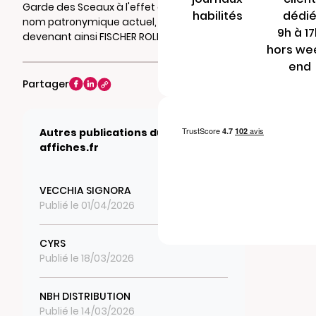
Garde des Sceaux à l'effet d'ajouter à son
habilités
dédi
nom patronymique actuel, celui de ROLLET
9h à 1
devenant ainsi FISCHER ROLLET
hors we
end
Partager
Autres publications du journal
affiches.fr
VECCHIA SIGNORA
Publié le 01/04/2026
CYRS
Publié le 18/03/2026
NBH DISTRIBUTION
Publié le 14/03/2026