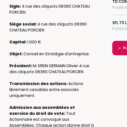
TD CON
Sigle:
4 rue des cliquots 08360 CHATEAU
Publié 
PORCIEN
SFL 73 
Siège social:
4 rue des cliquots 08360
Publié 
CHATEAU PORCIEN
Capital:
1.000 €
P
Objet:
Conseil en Stratégie d'entreprise.
Président:
M. KREIN GERMAIN Olivier 4 rue
des cliquots 08360 CHATEAU PORCIEN
Transmission des actions:
Actions
librement cessibles entre associés
uniquement.
Admission aux assemblées et
exercice du droit de vote:
Tout
Actionnaire est convoqué aux
Assemblées. Chaque action donne droit à