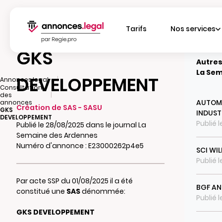
Tarifs
Nos services
GKS
Autres
La Sem
DEVELOPPEMENT
|
Annonces.legal
Consultation
|
des
AUTOMA
annonces
Création de SAS - SASU
GKS
INDUST
DEVELOPPEMENT
Publié 
Publié le 28/08/2025 dans le journal La
Semaine des Ardennes
Numéro d'annonce : E23000262p4e5
SCI WI
Publié l
Par acte SSP du 01/08/2025 il a été
BGF A
constitué une
SAS
dénommée:
Publié l
GKS DEVELOPPEMENT