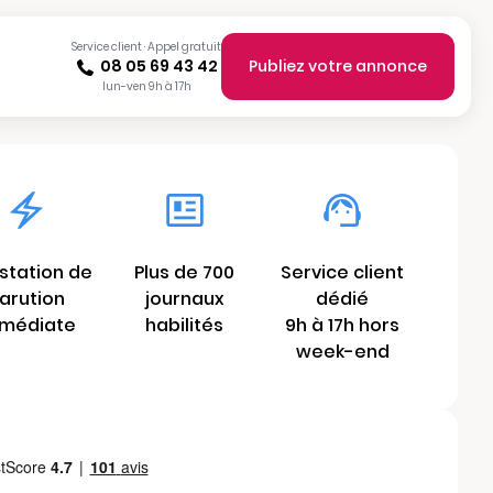
Service client · Appel gratuit
08 05 69 43 42
Publiez votre annonce
lun-ven 9h à 17h
station de
Plus de 700
Service client
arution
journaux
dédié
médiate
habilités
9h à 17h hors
week-end