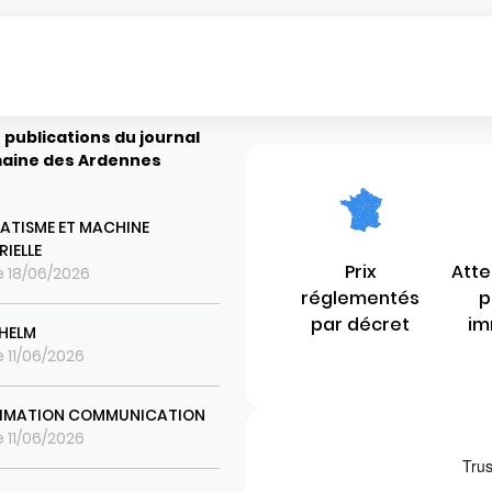
 publications du journal
aine des Ardennes
TISME ET MACHINE
RIELLE
Prix
Atte
le 18/06/2026
réglementés
p
par décret
im
LHELM
e 11/06/2026
NIMATION COMMUNICATION
e 11/06/2026