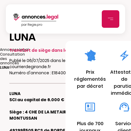
LUNA
|
Annonces.legal
Transfert de siège dans le même ressort
Consultation
|
des
Publié le 06/07/2025 dans le journal
annonces
courrierdegironde.fr
LUNA
Prix
Attestat
Numéro d'annonce : E1840026938gj
réglementés
de
par décret
paruti
immédi
LUNA
SCI au capital de 6.000 €
Siège : 4 CHE DE LA METAIRIE 33450
MONTUSSAN
Plus de 700
Servic
journaux
client
492998505 RCS de BORDEAUX