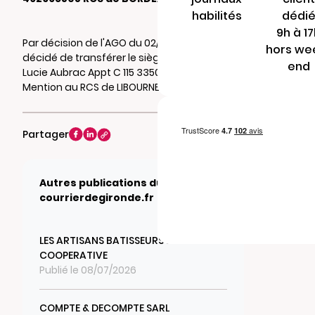
habilités
dédi
9h à 1
Par décision de l'AGO du 02/07/2019, il a été
hors we
décidé de transférer le siège social au 4 Rue
end
Lucie Aubrac Appt C 115 33500 LIBOURNE.
Mention au RCS de LIBOURNE.
Partager
Autres publications du journal
courrierdegironde.fr
LES ARTISANS BATISSEURS EN
COOPERATIVE
Publié le 08/07/2026
COMPTE & DECOMPTE SARL