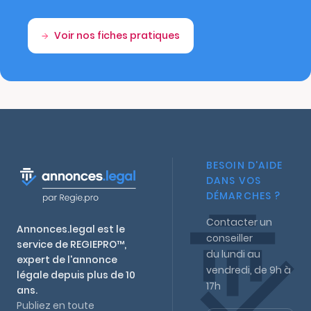
Voir nos fiches pratiques
BESOIN D'AIDE
DANS VOS
DÉMARCHES ?
Contacter un
Annonces.legal est le
conseiller
service de REGIEPRO™,
du lundi au
expert de l'annonce
vendredi, de 9h à
légale depuis plus de 10
17h
ans.
Publiez en toute