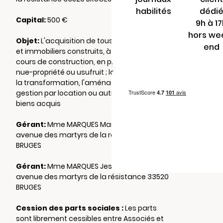
habilités
dédi
Capital:
500 €
9h à 1
hors we
Objet:
L'acquisition de tous biens mobiliers
end
et immobiliers construits, à construire ou en
cours de construction, en pleine propriété,
nue-propriété ou usufruit ; la mise en valeur,
la transformation, l'aménagement, la
gestion par location ou autrement desdits
biens acquis
Gérant:
Mme MARQUES Marina 49 ter
avenue des martyrs de la résistance 33520
BRUGES
Gérant:
Mme MARQUES Jessica 49 ter
avenue des martyrs de la résistance 33520
BRUGES
Cession des parts sociales :
Les parts
sont librement cessibles entre Associés et