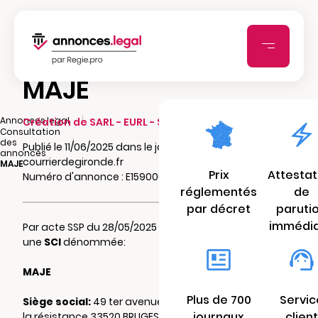
MAJE
|
Annonces.legal
Création de SARL - EURL - SCI - SCA - SCCV
Consultation
|
des
Publié le 11/06/2025 dans le journal
annonces
courrierdegironde.fr
MAJE
Prix
Attestat
Numéro d'annonce : E15900001opp1
réglementés
de
par décret
paruti
immédi
Par acte SSP du 28/05/2025 il a été constitué
une
SCI
dénommée:
MAJE
Plus de 700
Servic
Siège social:
49 ter avenue des martyrs de
journaux
client
la résistance 33520 BRUGES