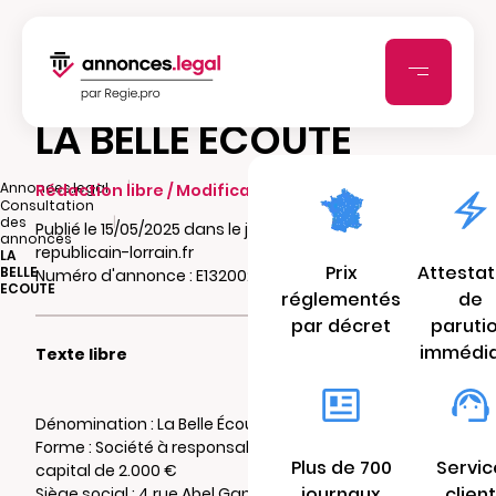
LA BELLE ECOUTE
|
Annonces.legal
Rédaction libre / Modification
Consultation
|
des
Publié le 15/05/2025 dans le journal
annonces
republicain-lorrain.fr
LA
Prix
Attestat
BELLE
Numéro d'annonce : E13200279jzxt
ECOUTE
réglementés
de
par décret
paruti
immédi
Texte libre
Dénomination : La Belle Écoute
Forme : Société à responsabilité limitée au
Plus de 700
Servic
capital de 2.000 €
journaux
client
Siège social : 4 rue Abel Gance, 57100