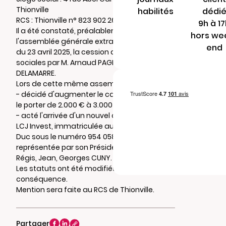
Thionville
habilités
dédi
RCS : Thionville n° 823 902 267
9h à 1
Il a été constaté, préalablement à
hors we
l'assemblée générale extraordinaire en date
end
du 23 avril 2025, la cession de 300 parts
sociales par M. Arnaud PAGNIER à M. Mathieu
DELAMARRE.
Lors de cette même assemblée, il a été :
- décidé d'augmenter le capital social pour
le porter de 2.000 € à 3.000 €,
- acté l'arrivée d'un nouvel associé : la SASU
LCJ Invest, immatriculée au RCS de Bar-le-
Duc sous le numéro 954 058 707,
représentée par son Président, M. Julien,
Régis, Jean, Georges CUNY.
Les statuts ont été modifiés en
conséquence.
Mention sera faite au RCS de Thionville.
Partager