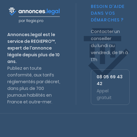
BESOIN D'AIDE
DANS VOS
DÉMARCHES ?
Contacter un
Annonces.legal est le
conseiller
service de REGIEPRO™,
du lundi au
expert de l'annonce
vendredi, de 9h à
légale depuis plus de 10
17h
ans.
Publiez en toute
conformité, aux tarifs
08 05 69 43
réglementés par décret,
42
dans plus de 700
Appel
journaux habilités en
gratuit
France et outre-mer.