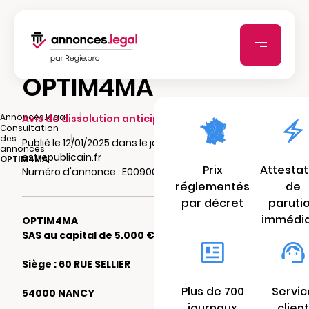
OPTIM4MA
|
Annonces.legal
Avis de dissolution anticipée
Consultation
|
des
Publié le 12/01/2025 dans le journal
annonces
estrepublicain.fr
OPTIM4MA
Prix
Attestat
Numéro d'annonce : E00900485db5p
réglementés
de
par décret
paruti
immédi
OPTIM4MA
SAS au capital de 5.000 €
Siège : 60 RUE SELLIER
Plus de 700
Servic
54000 NANCY
journaux
client