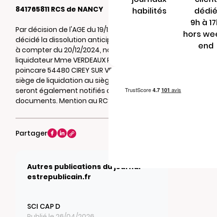
841765811 RCS de NANCY
habilités
dédi
9h à 1
Par décision de l'AGE du 19/12/2024, il a été
hors we
décidé la dissolution anticipée de la société
end
à compter du 20/12/2024, nommé
liquidateur Mme VERDEAUX Pascale 25 rue
poincare 54480 CIREY SUR VEZOUZE , et fixé le
siège de liquidation au siège social où
seront également notifiés actes et
documents. Mention au RCS de NANCY.
Partager
Autres publications du journal
estrepublicain.fr
SCI CAP D
Publié le 26/04/2026