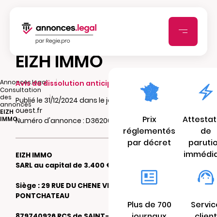
EIZH IMMO
|
Annonces.legal
Avis de dissolution anticipée
Consultation
|
des
Publié le 31/12/2024 dans le journal echo-
annonces
ouest.fr
EIZH
Prix
Attestat
IMMO
Numéro d'annonce : D362000332jes
réglementés
de
par décret
paruti
immédi
EIZH IMMO
SARL au capital de 3.400 €
Siège : 29 RUE DU CHENE VERT 44160
PONTCHATEAU
Plus de 700
Servic
journaux
client
879740926 RCS de SAINT-NAZAIRE