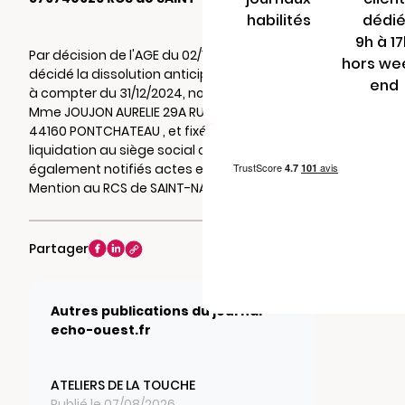
habilités
dédi
9h à 1
Par décision de l'AGE du 02/12/2024, il a été
hors we
décidé la dissolution anticipée de la société
end
à compter du 31/12/2024, nommé liquidateur
Mme JOUJON AURELIE 29A RUE DU CHENE VERT
44160 PONTCHATEAU , et fixé le siège de
liquidation au siège social où seront
également notifiés actes et documents.
Mention au RCS de SAINT-NAZAIRE.
Partager
Autres publications du journal
echo-ouest.fr
ATELIERS DE LA TOUCHE
Publié le 07/08/2026