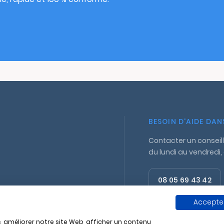
BESOIN D'AIDE DA
Contacter un conseill
du lundi au vendredi,
08 05 69 43 42
Appel gratuit
Accepter
, améliorer notre site Web, afficher un contenu