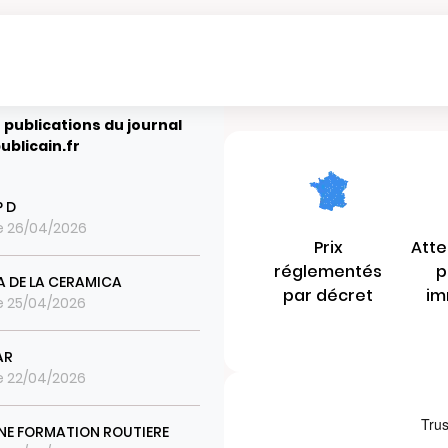
 publications du journal
ublicain.fr
P D
le 26/04/2026
Prix
Atte
réglementés
p
A DE LA CERAMICA
par décret
im
le 25/04/2026
AR
le 22/04/2026
NE FORMATION ROUTIERE