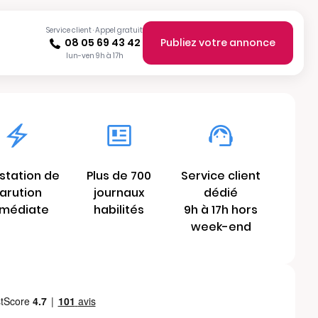
Service client · Appel gratuit
08 05 69 43 42
Publiez votre annonce
lun-ven 9h à 17h
station de
Plus de 700
Service client
arution
journaux
dédié
médiate
habilités
9h à 17h hors
week-end