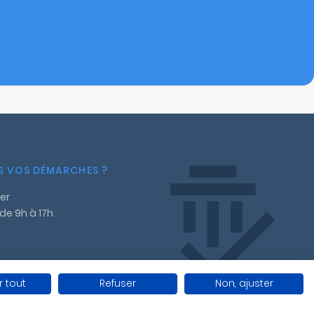
NS VOS DÉMARCHES ?
er
 de 9h à 17h
 tout
Refuser
Non, ajuster