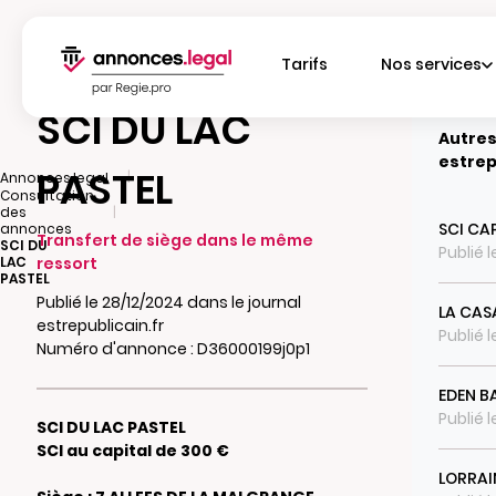
Tarifs
Nos services
SCI DU LAC
Autres
estrep
PASTEL
|
Annonces.legal
Consultation
|
des
SCI CA
annonces
Transfert de siège dans le même
SCI DU
Publié 
LAC
ressort
PASTEL
Publié le 28/12/2024 dans le journal
LA CAS
estrepublicain.fr
Publié 
Numéro d'annonce : D36000199j0p1
EDEN B
Publié 
SCI DU LAC PASTEL
SCI au capital de 300 €
LORRAI