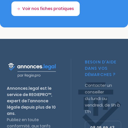
Voir nos fiches pratiques
BESOIN D'AIDE
DANS VOS
DÉMARCHES ?
Contacter un
Annonces.legal est le
conseiller
service de REGIEPRO™,
du lundi au
expert de l'annonce
vendredi, de 9h à
légale depuis plus de 10
17h
ans.
Publiez en toute
conformité, aux tarifs
08 05 69 43