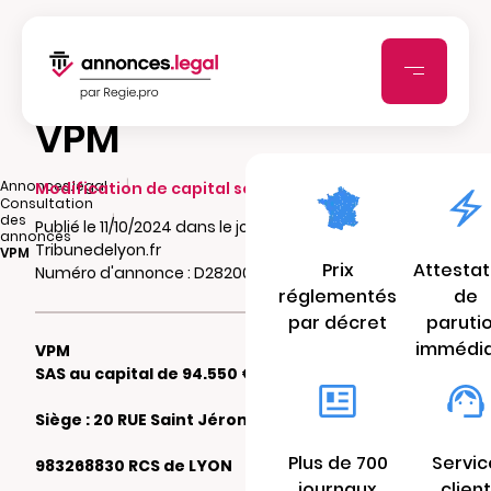
VPM
|
Annonces.legal
Modification de capital social
Consultation
|
des
Publié le 11/10/2024 dans le journal
annonces
Tribunedelyon.fr
VPM
Prix
Attestat
Numéro d'annonce : D282005606gb4
réglementés
de
par décret
paruti
immédi
VPM
SAS au capital de 94.550 €
Siège : 20 RUE Saint Jérome 69007 LYON
Plus de 700
Servic
983268830 RCS de LYON
journaux
client