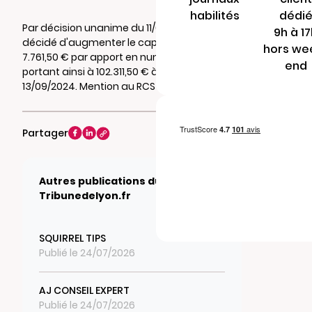
habilités
dédi
Par décision unanime du 11/09/2024, il a été
9h à 1
décidé d'augmenter le capital social de
hors we
7.761,50 € par apport en numéraire, le
end
portant ainsi à 102.311,50 € à compter du
13/09/2024. Mention au RCS de LYON
Partager
Autres publications du journal
Tribunedelyon.fr
SQUIRREL TIPS
Publié le 24/07/2026
AJ CONSEIL EXPERT
Publié le 24/07/2026