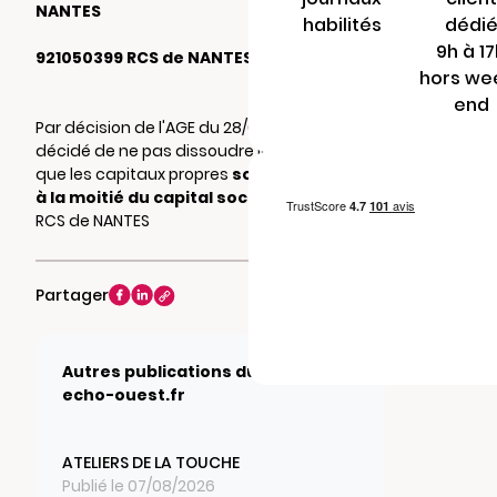
NANTES
habilités
dédi
9h à 1
921050399 RCS de NANTES
hors we
end
Par décision de l'AGE du 28/06/2024, il a été
décidé de ne pas dissoudre la société bien
que les capitaux propres
soient inférieurs
à la moitié du capital social
. Mention au
RCS de NANTES
Partager
Autres publications du journal
echo-ouest.fr
ATELIERS DE LA TOUCHE
Publié le 07/08/2026