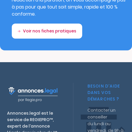
à pas pour que tout soit simple, rapide et 100 %
conforme.
Voir nos fiches pratiques
BESOIN D'AIDE
DANS VOS
DÉMARCHES ?
Contacter un
Annonces.legal est le
conseiller
service de REGIEPRO™,
du lundi au
expert de l'annonce
vendredi, de 9h à