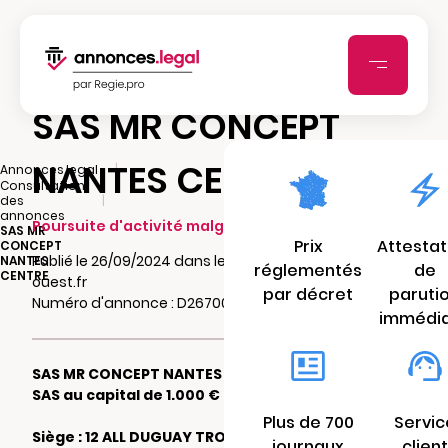
SAS MR CONCEPT
NANTES CENTRE
|
Annonces.legal
Consultation
|
des
annonces
Poursuite d'activité malgré pertes
SAS MR
Prix
Attestat
CONCEPT
Publié le 26/09/2024 dans le journal echo-
NANTES
réglementés
de
CENTRE
ouest.fr
par décret
paruti
Numéro d'annonce : D26700382o9n0
immédi
SAS MR CONCEPT NANTES CENTRE
SAS au capital de 1.000 €
Plus de 700
Servic
Siège : 12 ALL DUGUAY TROUIN 44000
journaux
client