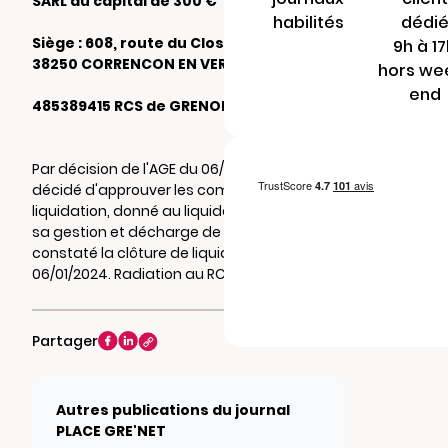
SARL au capital de 300 €
habilités
dédi
Siège : 608, route du Clos de la Balme
9h à 1
38250 CORRENCON EN VERCORS
hors we
end
485389415 RCS de GRENOBLE
Par décision de l'AGE du 06/01/2024, il a été
décidé d'approuver les comptes de
liquidation, donné au liquidateur , quitus de
sa gestion et décharge de son mandat et
constaté la clôture de liquidation au
06/01/2024. Radiation au RCS de GRENOBLE.
Partager
Autres publications du journal
PLACE GRE'NET