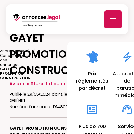
GAYET
PROMOTION
|
Annonces.legal
Consultation
|
des
annonces
CONSTRUCTION
GAYET
Prix
Attestat
PROMOTION
CONSTRUCTION
réglementés
de
Avis de clôture de liquidation
par décret
paruti
Publié le 29/05/2024 dans le journal PLACE
immédi
GRE'NET
Numéro d'annonce : D14800184o4mu
Plus de 700
Servic
GAYET PROMOTION CONSTRUCTION
journaux
client