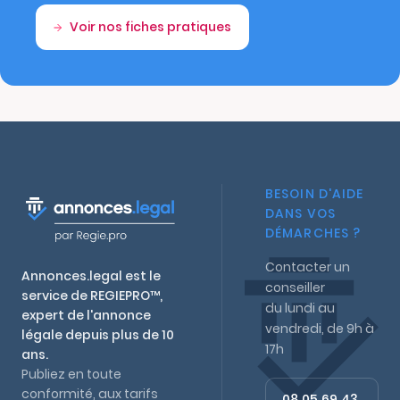
Voir nos fiches pratiques
BESOIN D'AIDE
DANS VOS
DÉMARCHES ?
Contacter un
Annonces.legal est le
conseiller
service de REGIEPRO™,
du lundi au
expert de l'annonce
vendredi, de 9h à
légale depuis plus de 10
17h
ans.
Publiez en toute
conformité, aux tarifs
08 05 69 43