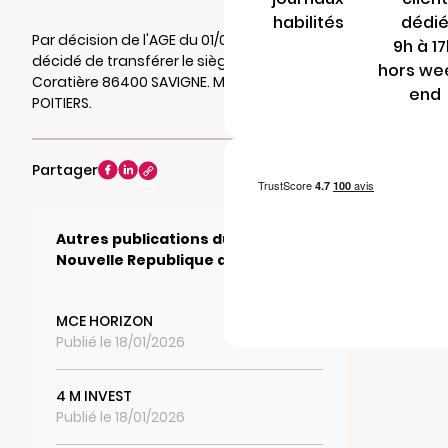
habilités
dédi
Par décision de l'AGE du 01/06/2023, il a été
9h à 1
décidé de transférer le siège social au 7 La
hors we
Coratière 86400 SAVIGNE. Mention au RCS de
end
POITIERS.
Partager
Autres publications du journal
Nouvelle Republique du dimanche
MCE HORIZON
Publié le 18/01/2026
4 M INVEST
Publié le 18/01/2026