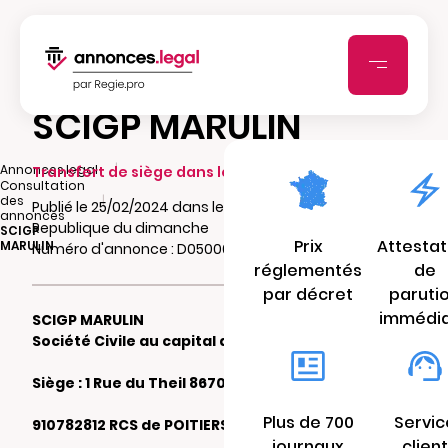
SCIGP MARULIN
|
Annonces.legal
Transfert de siège dans le même ressort
Consultation
|
des
Publié le 25/02/2024 dans le journal Nouvelle
annonces
Republique du dimanche
SCIGP
Prix
Attestat
MARULIN
Numéro d'annonce : D05000380czcm
réglementés
de
par décret
paruti
immédi
SCIGP MARULIN
Société Civile au capital de 1.000 €
Siège : 1 Rue du Theil 86700 COUHE
Plus de 700
Servic
910782812 RCS de POITIERS
journaux
client