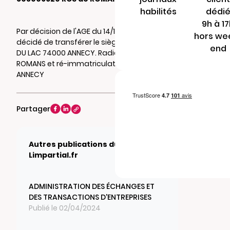
habilités
dédi
9h à 1
Par décision de l'AGE du 14/11/2023, il a été
hors we
décidé de transférer le siège social au 5 RUE
end
DU LAC 74000 ANNECY. Radiation au RCS de
ROMANS et ré-immatriculation au RCS de
ANNECY
Partager
Autres publications du journal
Limpartial.fr
ADMINISTRATION DES ÉCHANGES ET
DES TRANSACTIONS D'ENTREPRISES
Publié le 02/04/2024