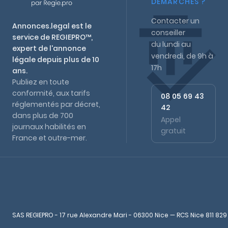
DÉMARCHES ?
Contacter un
Annonces.legal est le
conseiller
service de REGIEPRO™,
du lundi au
expert de l'annonce
vendredi, de 9h à
légale depuis plus de 10
17h
ans.
Publiez en toute
conformité, aux tarifs
08 05 69 43
réglementés par décret,
42
dans plus de 700
Appel
journaux habilités en
gratuit
France et outre-mer.
SAS REGIEPRO - 17 rue Alexandre Mari - 06300 Nice — RCS Nice 811 829