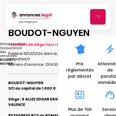
BOUDOT-NGUYEN
|
Annonces.legal
Transfert de siège hors ressort (départ)
Consultation
|
des
Publié le 15/02/2024 dans le journal
annonces
Limpartial.fr
BOUDOT-
Prix
Attestat
NGUYEN
Numéro d'annonce : D04300742fj1u
réglementés
de
par décret
paruti
immédi
BOUDOT-NGUYEN
SCI au capital de 1.000 €
Siège : 5 ALLEE EDGAR DEGAS 26000
VALENCE
Plus de 700
Servic
journaux
client
803009620 RCS de ROMANS