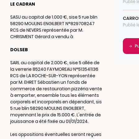
Publié 
LE CADRAN
SASU au capital de 1.000 €, sise 5 rue blin
CARRO
58290 MOULINS ENGILBERT N°829708247
Publié 
RCS de NEVERS représentée par M.
CHRISMENT Gérard a vendu à
P
DOLSEB
SARL au capital de 2.000 €, sise 5 allée de
la verrerie 85240 FAYMOREAU N°513541136
RCS de LA ROCHE-SUR-YON représentée
par M. EHRET Sébastien un fonds de
commerce de restauration pizzéria vente
à emporter, ensemble tous les éléments
corporels et incorporels en dépendant, sis
5 rue blin 58290 MOULINS ENGILBERT,
moyennant le prix de 15.000 €. L'entrée de
jouissance a été fixée au 01/01/2024.
Les oppositions éventuelles seront reçues