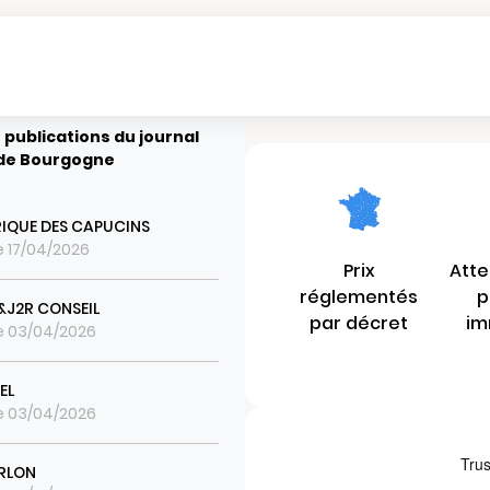
 publications du journal
 de Bourgogne
RIQUE DES CAPUCINS
le 17/04/2026
Prix
Atte
réglementés
p
&J2R CONSEIL
par décret
im
le 03/04/2026
EL
le 03/04/2026
RLON