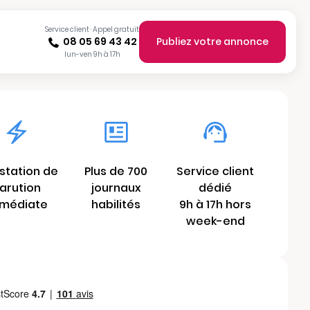
Service client · Appel gratuit
08 05 69 43 42
Publiez votre annonce
lun-ven 9h à 17h
station de
Plus de 700
Service client
arution
journaux
dédié
médiate
habilités
9h à 17h hors
week-end