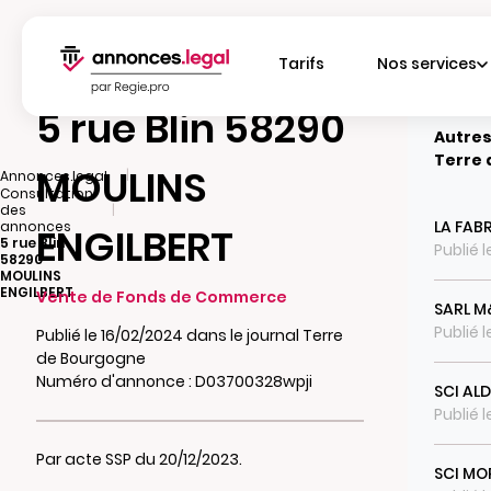
Tarifs
Nos services
5 rue Blin 58290
Autres
Terre
MOULINS
|
Annonces.legal
Consultation
|
des
LA FAB
annonces
ENGILBERT
5 rue Blin
Publié 
58290
MOULINS
ENGILBERT
Vente de Fonds de Commerce
SARL M
Publié 
Publié le 16/02/2024 dans le journal Terre
de Bourgogne
Numéro d'annonce : D03700328wpji
SCI ALD
Publié 
Par acte SSP du 20/12/2023.
SCI MO