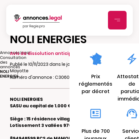
NOLI ENERGIES
|
Annonces.legal
Avis de dissolution anticipée
Consultation
|
des
Publié le 10/11/2023 dans le journal Flash Infos
annonces
Mayotte
NOLI
Prix
Attestat
ENERGIES
Numéro d'annonce : C306000133u4w
réglementés
de
par décret
paruti
immédi
NOLI ENERGIES
SASU au capital de 1.000 €
Siège : 15 résidence village créole 2,
Lotissement 3 vallées 97600 KOUNGOU
Plus de 700
Servic
journaux
client
894946599 RCS de MAMOUDZOU