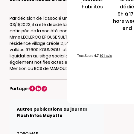
habilités
dédi
9h à 1
Par décision de l'associé unique du
hors we
03/11/2023, il a été décidé la dissolution
end
anticipée de la société, nommé liquidateur
Mme LECLERCQ ÉPOUSE SULTAN Mathilde 15
résidence village créole 2, Lotissement 3
vallées 97600 KOUNGOU , et fixé le siège de
liquidation au siège social où seront
également notifiés actes et documents.
Mention au RCS de MAMOUDZOU.
Partager
Autres publications du journal
Flash Infos Mayotte
TOPO MAP