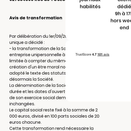
habilités
dédi
9h à 1
Avis de transformation
hors we
end
Par délibération du 1er/09/2023, l'associé
unique a décidé :
- la transformation de la Société en
entreprise unipersonnelle à responsabilité
limitée à compter du même jour, sans
création d'un être moral nouveau et a
adopté le texte des statuts qui régiront
désormais la Société.
La dénomination de la Société, son objet, sa
durée et les dates d'ouverture et de clôture
de son exercice social demeurent
inchangées.
Le capital social reste fixé à la somme de 2
000 euros, divisé en 100 parts sociales de 20
euros chacune.
Cette transformation rend nécessaire la