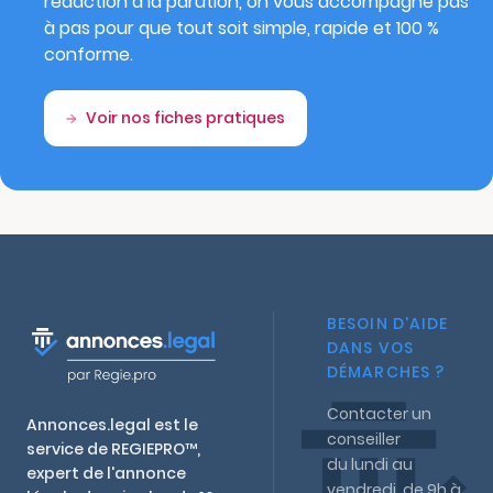
rédaction à la parution, on vous accompagne pas
à pas pour que tout soit simple, rapide et 100 %
conforme.
Voir nos fiches pratiques
BESOIN D'AIDE
DANS VOS
DÉMARCHES ?
Contacter un
Annonces.legal est le
conseiller
service de REGIEPRO™,
du lundi au
expert de l'annonce
vendredi, de 9h à