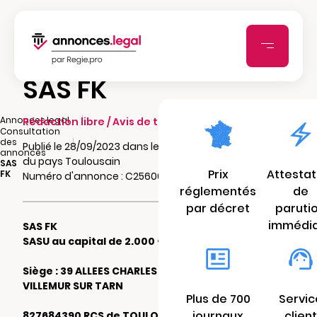
SAS FK
|
Annonces.legal
Rédaction libre / Avis de transformation
Consultation
|
des
Publié le 28/09/2023 dans le journal Bi Hebdo
annonces
du pays Toulousain
SAS
Prix
Attestat
FK
Numéro d'annonce : C25600104nay0
réglementés
de
par décret
paruti
immédi
SAS FK
SASU au capital de 2.000 €
Siège : 39 ALLEES CHARLES DE GAULLE 31340
VILLEMUR SUR TARN
Plus de 700
Servic
journaux
client
827684390 RCS de TOULOUSE