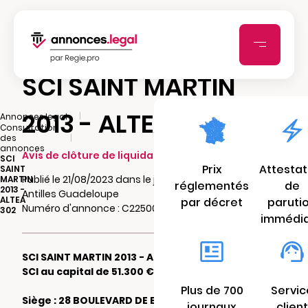
SCI SAINT MARTIN
2013 - ALTEA 302
|
Annonces.legal
Consultation
|
des
annonces
Avis de clôture de liquidation
SCI
Prix
Attestat
SAINT
Publié le 21/08/2023 dans le journal France-
MARTIN
réglementés
de
2013 -
Antilles Guadeloupe
ALTEA
par décret
paruti
Numéro d'annonce : C2250018045sw
302
immédi
SCI SAINT MARTIN 2013 - ALTEA 302
SCI au capital de 51.300 €
Plus de 700
Servic
Siège : 28 BOULEVARD DE BELLEVUE 97150
journaux
client