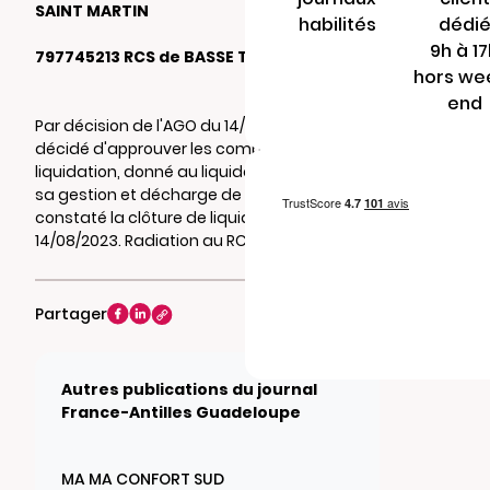
SAINT MARTIN
habilités
dédi
9h à 1
797745213 RCS de BASSE TERRE
hors we
end
Par décision de l'AGO du 14/08/2023, il a été
décidé d'approuver les comptes de
liquidation, donné au liquidateur , quitus de
sa gestion et décharge de son mandat et
constaté la clôture de liquidation au
14/08/2023. Radiation au RCS de BASSE TERRE.
Partager
Autres publications du journal
France-Antilles Guadeloupe
MA MA CONFORT SUD