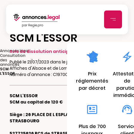
SCM L'ESSOR
|
Annonces.legal
Avis de dissolution anticipée
Consultation
|
des
Publié le 21/07/2023 dans le journal Les
annonces
Affiches d'Alsace et de Lorraine
SCM
Prix
Attestat
L'ESSOR
Numéro d'annonce : C19700267t1to
réglementés
de
par décret
paruti
immédi
SCM L'ESSOR
SCM au capital de 120 €
Siège : 26 PLACE DE L ESPLANADE 67000
STRASBOURG
Plus de 700
Servic
journaux
client
527725626 RCS de STRASBOURG