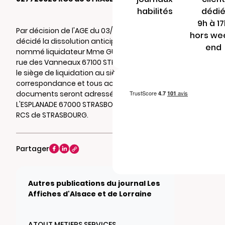
habilités
dédi
9h à 1
Par décision de l'AGE du 03/07/2023, il a été
hors we
décidé la dissolution anticipée de la société,
end
nommé liquidateur Mme GUIEYSSE ANNA 16
rue des Vanneaux 67100 STRASBOURG , et fixé
le siège de liquidation au siège social la
correspondance et tous actes et
documents seront adressés au 26 PLACE DE
L'ESPLANADE 67000 STRASBOURG. Mention au
RCS de STRASBOURG.
Partager
Autres publications du journal Les
Affiches d'Alsace et de Lorraine
ATOUT METIERS SERVICES