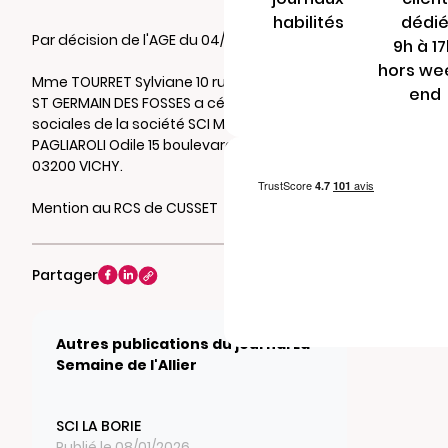
habilités
dédi
Par décision de l'AGE du 04/04/2023
9h à 1
hors we
Mme TOURRET Sylviane 10 rue du puits 03260
end
ST GERMAIN DES FOSSES a cédé 1 parts
sociales de la société SCI MONTARET à Mme
PAGLIAROLI Odile 15 boulevard de russie
03200 VICHY.
Mention au RCS de CUSSET
Partager
Autres publications du journal La
Semaine de l'Allier
SCI LA BORIE
Publié le 08/01/2026