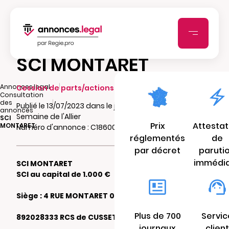
SCI MONTARET
|
Annonces.legal
Cession de parts/actions sociales
Consultation
|
des
Publié le 13/07/2023 dans le journal La
annonces
Semaine de l'Allier
SCI
Prix
Attestat
MONTARET
Numéro d'annonce : C18600325acvh
réglementés
de
par décret
paruti
immédi
SCI MONTARET
SCI au capital de 1.000 €
Siège : 4 RUE MONTARET 03200 VICHY
Plus de 700
Servic
892028333 RCS de CUSSET
journaux
client