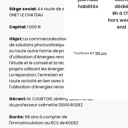
habilités
dédi
Siège social:
44 route de severac 12850
9h à 1
ONET LE CHATEAU
hors we
end
Capital:
1.000 €
Objet:
La commercialisation et l'installation
de solutions photovoltaïques, thermiques,
ou toute autre forme de production et
d'utilisation d'énergies renouvelables,
l'étude et le conseil et la réalisation de
projets utilisant les énergies renouvelables.
La réparation, l'entretien et le dépannage de
toute activité en lien avec la production ou
l'utilisation d'énergies renouvelables.
Gérant:
M. COURTOIS Jérémy lucien 16 rue
du professeur calmette 12000 RODEZ
Durée:
99 ans à compter de
l'immatriculation au RCS de RODEZ