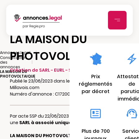
LA MAISON DU
PHOTOVOLTAIQUE
|
Annonces.legal
Consultation
|
des
annonces
Création de SARL - EURL - SCI - SCA - SCCV
LA MAISON DU
Prix
Attestat
PHOTOVOLTAIQUE
Publié le 23/06/2023 dans le journal
réglementés
de
Millavois.com
par décret
paruti
Numéro d'annonce : C17200228qd3k
immédi
Par acte SSP du 22/06/2023 il a été constitué
une
SARL à associé unique
dénommée:
Plus de 700
Servic
LA MAISON DU PHOTOVOLTAIQUE
journaux
client