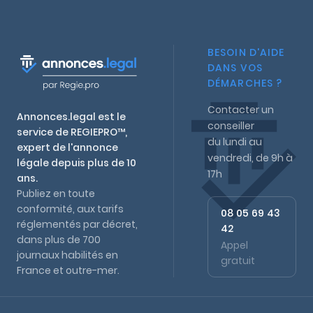
BESOIN D'AIDE
DANS VOS
DÉMARCHES ?
Contacter un
Annonces.legal est le
conseiller
service de REGIEPRO™,
du lundi au
expert de l'annonce
vendredi, de 9h à
légale depuis plus de 10
17h
ans.
Publiez en toute
conformité, aux tarifs
08 05 69 43
réglementés par décret,
42
dans plus de 700
Appel
journaux habilités en
gratuit
France et outre-mer.