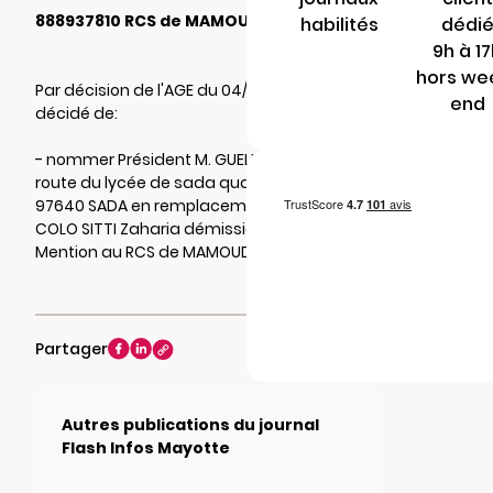
888937810 RCS de MAMOUDZOU
habilités
dédi
9h à 1
hors we
Par décision de l'AGE du 04/11/2022, il a été
end
décidé de:
- nommer Président M. GUELMINGER Vincent
route du lycée de sada quartier doujani
97640 SADA en remplacement de Mme
COLO SITTI Zaharia démissionnaire.
Mention au RCS de MAMOUDZOU
Partager
Autres publications du journal
Flash Infos Mayotte