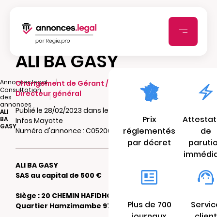
ALI BA GASY
|
Annonces.legal
Changement de Gérant / Président /
Consultation
Directeur général
|
des
annonces
Publié le 28/02/2023 dans le journal Flash
ALI
Prix
Attestat
BA
Infos Mayotte
GASY
réglementés
de
Numéro d'annonce : C05200503qzry
par décret
paruti
immédi
ALI BA GASY
SAS au capital de 500 €
Siège : 20 CHEMIN HAFIDHOU MOIMCHE
Plus de 700
Servic
Quartier Hamzimambe 97640 SADA
journaux
client