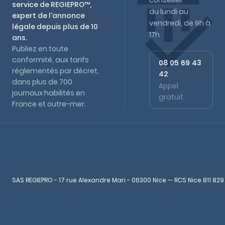
conseiller
service de REGIEPRO™,
du lundi au
expert de l'annonce
vendredi, de 9h à
légale depuis plus de 10
17h
ans.
Publiez en toute
conformité, aux tarifs
08 05 69 43
réglementés par décret,
42
dans plus de 700
Appel
journaux habilités en
gratuit
France et outre-mer.
SAS REGIEPRO - 17 rue Alexandre Mari - 06300 Nice — RCS Nice 811 829