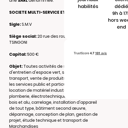
une
SARL
dénommée:
habilités
dédi
SOCIETE MULTI-SERVICE ET DE VENTE
9h à 1
hors we
Sigle:
S.M.V
end
Siège social:
20 rue des rosier 97680
TSINGONI
Capital:
500 €
Objet:
Toutes activités de services, service
d'entretien d'espace vert, service de
transport, vente de produits d'entretien pour
les services public et particulier, vente et
location de matériel industriel, activité de
plomberie, électrotechnique, menuiserie
bois et alu, carrelage, installation d'appareil
de tout type, bâtiment second œuvre,
dépannage, conception de plan, gestion de
projet, étude technique et transport de
Marchandises