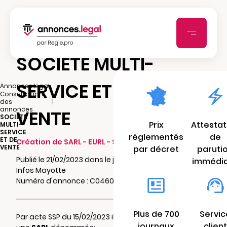
SOCIETE MULTI-
SERVICE ET DE
|
Annonces.legal
Consultation
|
des
annonces
VENTE
SOCIETE
Prix
Attestat
MULTI-
SERVICE
réglementés
de
ET DE
Création de SARL - EURL - SCI - SCA - SCCV
VENTE
par décret
paruti
Publié le 21/02/2023 dans le journal Flash
immédi
Infos Mayotte
Numéro d'annonce : C04600057d32z
Plus de 700
Servic
Par acte SSP du 15/02/2023 il a été constitué
journaux
client