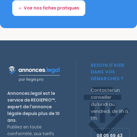
Voir nos fiches pratiques
BESOIN D'AIDE
DANS VOS
DÉMARCHES ?
Contacter un
Annonces.legal est le
conseiller
service de REGIEPRO™,
du lundi au
expert de l'annonce
vendredi, de 9h à
légale depuis plus de 10
17h
ans.
Publiez en toute
conformité, aux tarifs
08 05 69 43