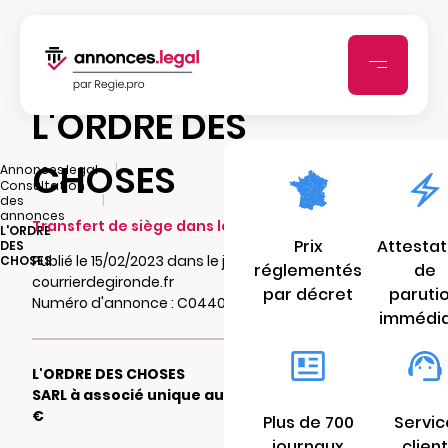
L'ORDRE DES
CHOSES
|
Annonces.legal
Consultation
|
des
annonces
Transfert de siège dans le même ressort
L'ORDRE
Prix
Attestat
DES
Publié le 15/02/2023 dans le journal
CHOSES
réglementés
de
courrierdegironde.fr
par décret
paruti
Numéro d'annonce : C044003380gmu
immédi
L'ORDRE DES CHOSES
SARL à associé unique au capital de 1.000
€
Plus de 700
Servic
journaux
client