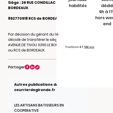
Siège : 26 RUE CONDILLAC 33000
habilités
dédi
BORDEAUX
9h à 1
hors we
892770918 RCS de BORDEAUX
end
Par décision du gérant du 14/02/2023, il a été
décidé de transférer le siège social au 108
AVENUE DE TIVOLI 33110 LE BOUSCAT. Mention
au RCS de BORDEAUX.
Partager
Autres publications du journal
courrierdegironde.fr
LES ARTISANS BATISSEURS EN
COOPERATIVE