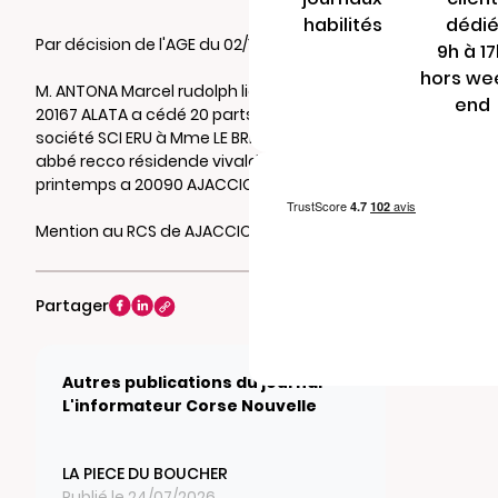
habilités
dédi
Par décision de l'AGE du 02/12/2022
9h à 1
hors we
M. ANTONA Marcel rudolph lieu-dit fussaglioli
end
20167 ALATA a cédé 20 parts sociales de la
société SCI ERU à Mme LE BRIS Nelly paule bd
abbé recco résidende vivaldi bât. le
printemps a 20090 AJACCIO.
Mention au RCS de AJACCIO
Partager
Autres publications du journal
L'informateur Corse Nouvelle
LA PIECE DU BOUCHER
Publié le 24/07/2026