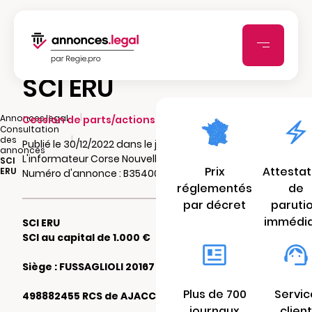
SCI ERU
|
Annonces.legal
Cession de parts/actions sociales
Consultation
|
des
Publié le 30/12/2022 dans le journal
annonces
L'informateur Corse Nouvelle
SCI
Prix
Attestat
ERU
Numéro d'annonce : B35400171asfc
réglementés
de
par décret
paruti
immédi
SCI ERU
SCI au capital de 1.000 €
Siège : FUSSAGLIOLI 20167 ALATA
Plus de 700
Servic
498882455 RCS de AJACCIO
journaux
client