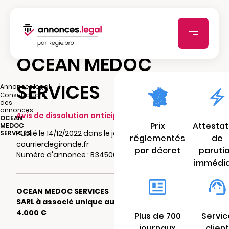
OCEAN MEDOC
SERVICES
|
Annonces.legal
Consultation
|
des
annonces
Avis de dissolution anticipée
OCEAN
Prix
Attestat
MEDOC
Publié le 14/12/2022 dans le journal
SERVICES
réglementés
de
courrierdegironde.fr
par décret
paruti
Numéro d'annonce : B34500650wvoq
immédi
OCEAN MEDOC SERVICES
SARL à associé unique au capital de
4.000 €
Plus de 700
Servic
journaux
client