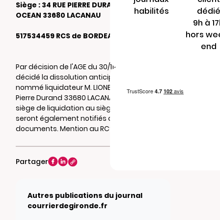
Siège : 34 RUE PIERRE DURAND LACANAU
habilités
dédi
OCEAN 33680 LACANAU
9h à 1
hors we
517534459 RCS de BORDEAUX
end
Par décision de l'AGE du 30/11/2022, il a été
décidé la dissolution anticipée de la société,
nommé liquidateur M. LIONEL FLEURY 34 rue
Pierre Durand 33680 LACANAU , et fixé le
siège de liquidation au siège social où
seront également notifiés actes et
documents. Mention au RCS de BORDEAUX.
Partager
Autres publications du journal
courrierdegironde.fr