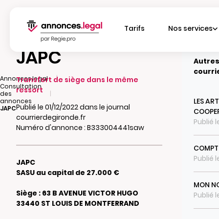
Tarifs
Nos services
JAPC
Autres
courri
|
Annonces.legal
Transfert de siège dans le même
Consultation
ressort
|
des
LES AR
annonces
Publié le 01/12/2022 dans le journal
JAPC
COOPE
courrierdegironde.fr
Publié 
Numéro d'annonce : B333004441saw
COMPTE
Publié 
JAPC
SASU au capital de 27.000 €
MON N
Siège : 63 B AVENUE VICTOR HUGO
Publié 
33440 ST LOUIS DE MONTFERRAND