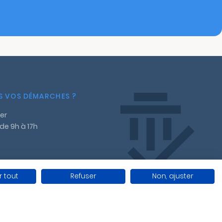
NS VOS DÉMARCHES ?
er
 de 9h à 17h
 tout
Refuser
Non, ajuster
ales
Gestion des cookies
Conditions générales de vente