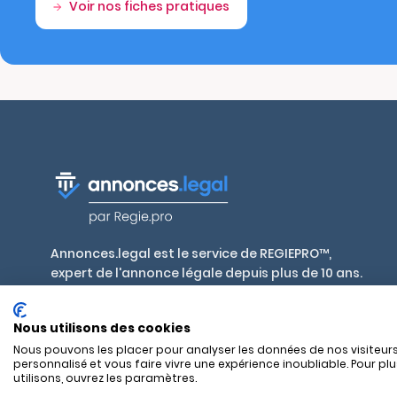
Voir nos fiches pratiques
Annonces.legal est le service de REGIEPRO™,
expert de l'annonce légale depuis plus de 10 ans.
Publiez en toute conformité, aux tarifs
réglementés par décret, dans plus de 700 journaux
Nous utilisons des cookies
habilités en France et outre-mer.
Nous pouvons les placer pour analyser les données de nos visiteurs
personnalisé et vous faire vivre une expérience inoubliable. Pour pl
utilisons, ouvrez les paramètres.
SAS REGIEPRO - 17 rue Alexandre Mari - 06300 Nice — RCS Nice 8