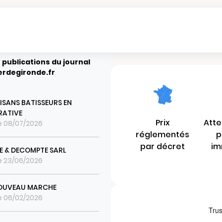
 publications du journal
erdegironde.fr
TISANS BATISSEURS EN
RATIVE
Prix
Atte
le 08/07/2026
réglementés
p
par décret
im
 & DECOMPTE SARL
le 23/06/2026
OUVEAU MARCHE
le 06/02/2026