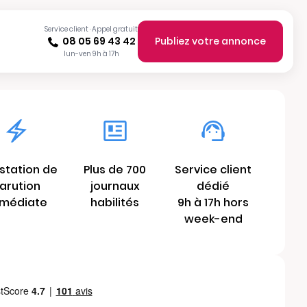
Service client · Appel gratuit
08 05 69 43 42
Publiez votre annonce
lun-ven 9h à 17h
station de
Plus de 700
Service client
arution
journaux
dédié
médiate
habilités
9h à 17h hors
week-end