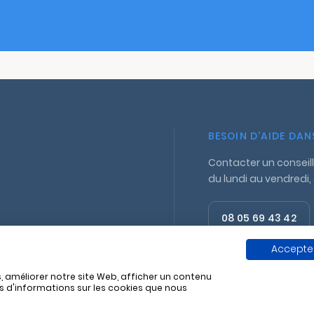
BESOIN D'AIDE DA
Contacter un conseill
du lundi au vendredi,
08 05 69 43 42
Appel gratuit
Accepter
, améliorer notre site Web, afficher un contenu
us d'informations sur les cookies que nous
11 829 662
Politique de confidentialité
Mentions lég