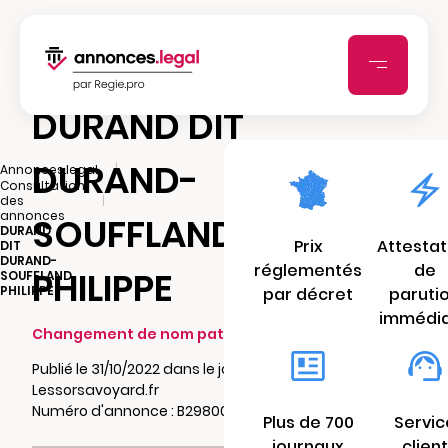
DURAND DIT
DURAND-
|
Annonces.legal
Consultation
|
des
annonces
SOUFFLAND
DURAND
Prix
Attestat
DIT
DURAND-
réglementés
de
PHILIPPE
SOUFFLAND
PHILIPPE
par décret
paruti
immédi
Changement de nom patronymique
Publié le 31/10/2022 dans le journal
Lessorsavoyard.fr
Numéro d'annonce : B29800614ecqz
Plus de 700
Servic
journaux
client