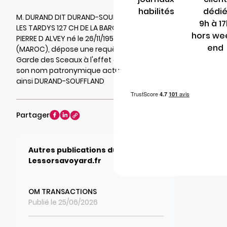
habilités
dédi
M. DURAND DIT DURAND-SOUFFLAND PHILIPPE
9h à 1
LES TARDYS 127 CH DE LA BAROTTIERE 73170 ST
hors we
PIERRE D ALVEY né le 26/11/1956 à CASABLANCA
end
(MAROC), dépose une requête auprés du
Garde des Sceaux à l'effet de substituer à
son nom patronymique actuel devenant
ainsi DURAND-SOUFFLAND
Partager
Autres publications du journal
Lessorsavoyard.fr
OM TRANSACTIONS
Publié le 25/06/2026