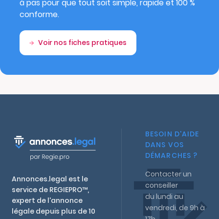
à pas pour que tout soit simple, rapide et 100 %
conforme.
Voir nos fiches pratiques
BESOIN D'AIDE
DANS VOS
DÉMARCHES ?
Contacter un
Annonces.legal est le
conseiller
service de REGIEPRO™,
du lundi au
expert de l'annonce
vendredi, de 9h à
légale depuis plus de 10