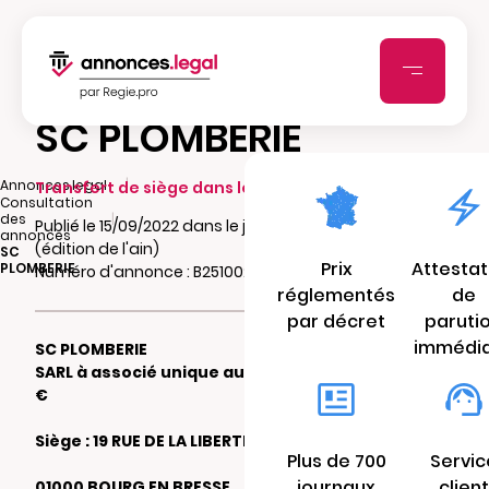
SC PLOMBERIE
|
Annonces.legal
Transfert de siège dans le même ressort
Consultation
|
des
Publié le 15/09/2022 dans le journal Le Progrès
annonces
(édition de l'ain)
SC
Prix
Attestat
PLOMBERIE
Numéro d'annonce : B25100272m5z9
réglementés
de
par décret
paruti
immédi
SC PLOMBERIE
SARL à associé unique au capital de 1.000
€
Siège : 19 RUE DE LA LIBERTE
Plus de 700
Servic
journaux
client
01000 BOURG EN BRESSE