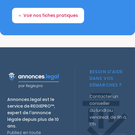
Voir nos fiches pratiques
BESOIN D'AIDE
DANS VOS
DÉMARCHES ?
Contacter un
Annonces.legal est le
conseiller
service de REGIEPRO™,
du lundi au
expert de l'annonce
vendredi, de 9h à
légale depuis plus de 10
17h
ans.
Publiez en toute