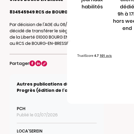
habilités
dédi
834545949 RCS de BOURG-EN-BRESSE
9h à 1
hors we
Par décision de l'AGE du 06/09/2022, il a été
end
décidé de transférer le siège social au 19 rue
de la Liberté 01000 BOURG EN BRESSE. Mention
au RCS de BOURG-EN-BRESSE.
Partager
Autres publications du journal Le
Progrès (édition de l'ain)
PCH
Publié le 02/07/2026
LOCA'SEREIN