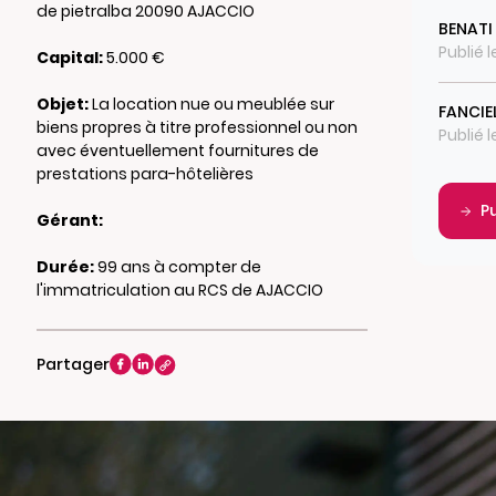
de pietralba 20090 AJACCIO
BENATI
Publié 
Capital:
5.000 €
Objet:
La location nue ou meublée sur
FANCIE
biens propres à titre professionnel ou non
Publié 
avec éventuellement fournitures de
prestations para-hôtelières
P
Gérant:
Durée:
99 ans à compter de
l'immatriculation au RCS de AJACCIO
Partager