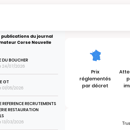
 publications du journal
rmateur Corse Nouvelle
CE DU BOUCHER
le 24/07/2026
Prix
Atte
réglementés
p
TE GT
par décret
im
le 01/05/2026
 REFERENCE RECRUTEMENTS
ERIE RESTAURATION
LS
le 13/03/2026