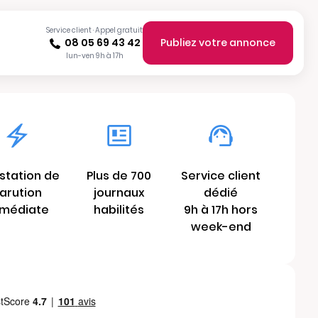
Service client · Appel gratuit
08 05 69 43 42
Publiez votre annonce
lun-ven 9h à 17h
station de
Plus de 700
Service client
arution
journaux
dédié
médiate
habilités
9h à 17h hors
week-end