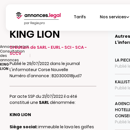
Tarifs
Nos services
KING LION
Autres
L'info
|
Annonces.legal
Création de SARL - EURL - SCI - SCA -
Consultation
SCCV
|
des
LA PIE
annonces
Publié le 29/07/2022 dans le journal
KING
Publié 
LION
L'informateur Corse Nouvelle
Numéro d'annonce : B20300018jud7
KALLIS
Publié 
Par acte SSP du 21/07/2022 il a été
constitué une
SARL
dénommée:
AGENCE
HOTELL
KING LION
CONSEI
Publié 
Siège social:
immeuble le lava les golfes