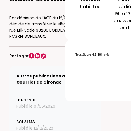
habilités
dédi
9h à 1
Par décision de l'AGE du 12/01/2022, il a été
hors we
décidé de transférer le siège social au 25
end
rue Erik Satie 33200 BORDEAUX. Mention au
RCS de BORDEAUX.
Partager
Autres publications du journal Le
Courrier de Gironde
LE PHENIX
Publié le 01/05/2026
SCI ALMA
Publié le 12/12/2025