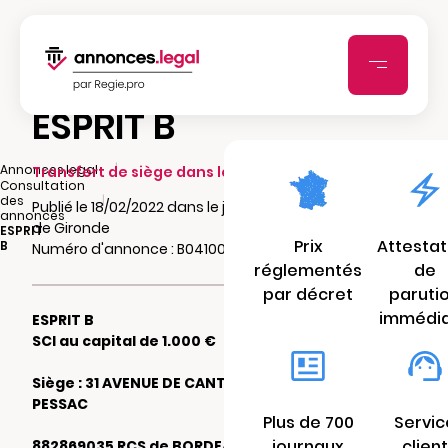
ESPRIT B
|
Annonces.legal
Transfert de siège dans le même ressort
Consultation
|
des
Publié le 18/02/2022 dans le journal Le Courrier
annonces
de Gironde
ESPRIT
Prix
Attestat
B
Numéro d'annonce : B0410057399g6
réglementés
de
par décret
paruti
immédi
ESPRIT B
SCI au capital de 1.000 €
Siège : 31 AVENUE DE CANTERANNE 33600
PESSAC
Plus de 700
Servic
journaux
client
882869035 RCS de BORDEAUX