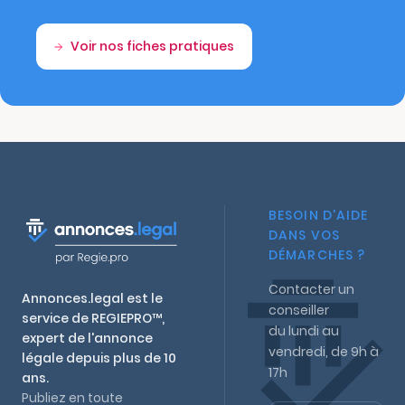
Voir nos fiches pratiques
BESOIN D'AIDE
DANS VOS
DÉMARCHES ?
Contacter un
Annonces.legal est le
conseiller
service de REGIEPRO™,
du lundi au
expert de l'annonce
vendredi, de 9h à
légale depuis plus de 10
17h
ans.
Publiez en toute