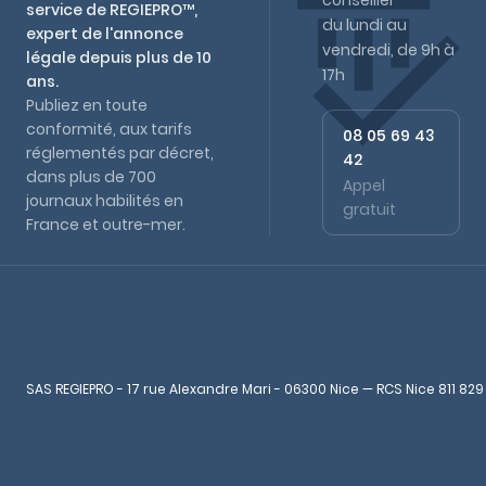
conseiller
service de REGIEPRO™,
du lundi au
expert de l'annonce
vendredi, de 9h à
légale depuis plus de 10
17h
ans.
Publiez en toute
conformité, aux tarifs
08 05 69 43
réglementés par décret,
42
dans plus de 700
Appel
journaux habilités en
gratuit
France et outre-mer.
SAS REGIEPRO - 17 rue Alexandre Mari - 06300 Nice — RCS Nice 811 829