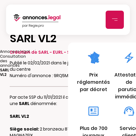
SARL VL2
|
Annonces.legal
Création de SARL - EURL - SCI - SCA - SCCV
Consultation
|
des
Publié le 02/02/2021 dans le journal Populaire
annonces
du centre
SARL
Prix
Attestat
VL2
Numéro d'annonce : 9RQ5MLD4PZzdd
réglementés
de
par décret
paruti
immédi
Par acte SSP du 11/01/2021 il a été constitué
une
SARL
dénommée:
SARL VL2
Plus de 700
Servic
Siège social:
2 bronzeau 87190 ST LEGER
journaux
client
MAGNAZEIX