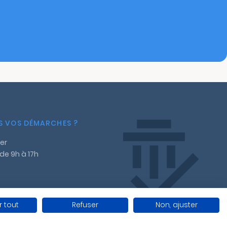
NS VOS DÉMARCHES ?
er
 de 9h à 17h
 tout
Refuser
Non, ajuster