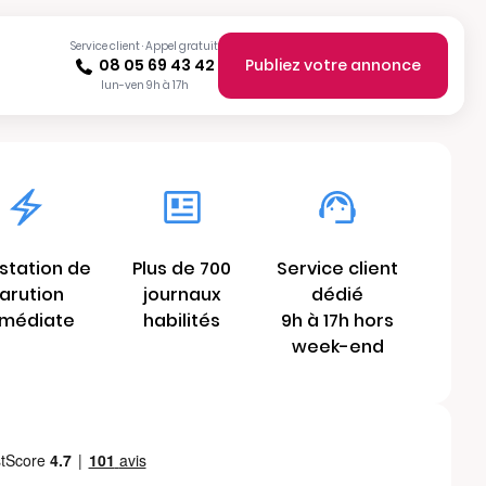
Service client · Appel gratuit
08 05 69 43 42
Publiez votre annonce
lun-ven 9h à 17h
station de
Plus de 700
Service client
arution
journaux
dédié
médiate
habilités
9h à 17h hors
week-end