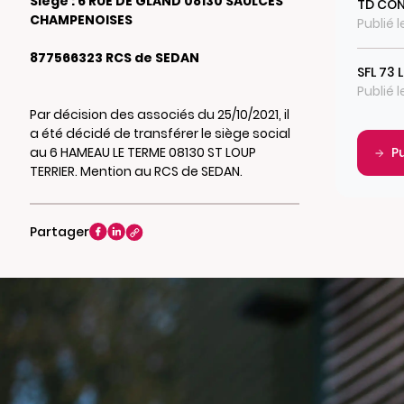
Siège : 6 RUE DE GLAND 08130 SAULCES
TD CON
CHAMPENOISES
Publié 
877566323 RCS de SEDAN
SFL 73 
Publié 
Par décision des associés du 25/10/2021, il
a été décidé de transférer le siège social
au 6 HAMEAU LE TERME 08130 ST LOUP
P
TERRIER. Mention au RCS de SEDAN.
Partager