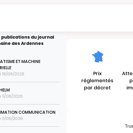
 publications du journal
aine des Ardennes
TISME ET MACHINE
RIELLE
Prix
Atte
le 18/06/2026
réglementés
p
par décret
im
LHELM
e 11/06/2026
NIMATION COMMUNICATION
e 11/06/2026