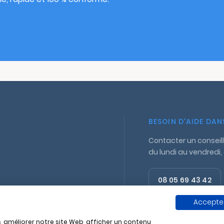
BESOIN D'AIDE DA
Contacter un conseill
du lundi au vendredi,
08 05 69 43 42
Appel gratuit
Accepter
, améliorer notre site Web, afficher un contenu