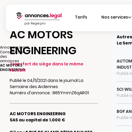
Tarifs
Nos services
AC MOTORS
Autres
La Sem
ENGINEERING
|
Annonces.legal
Consultation
|
des
AUTOMA
annonces
Transfert de siège dans le même
AC MOTORS
INDUST
ENGINEERING
ressort
Publié 
Publié le 04/11/2021 dans le journal La
Semaine des Ardennes
SCI WI
Numéro d'annonce : 865YmmZ6qARG1
Publié l
BGF A
AC MOTORS ENGINEERING
Publié l
SAS au capital de 1.000 €