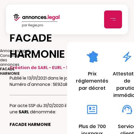
FACADE
HARMONIE
|
Annonces.legal
Consultation
|
des
annonces
Création de SARL - EURL - SCI - SCA - SCCV
FACADE
Prix
Attestat
HARMONIE
Publié le 13/01/2021 dans le journal Midi Libre
réglementés
de
Numéro d'annonce : 5E9ZalH0kknGf
par décret
paruti
immédi
Par acte SSP du 31/12/2020 il a été constitué
une
SARL
dénommée:
FACADE HARMONIE
Plus de 700
Servic
journaux
client