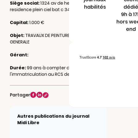
Siège social:
1324 av de heidelberg
habilités
dédi
residence plein ciel bat c 34080 MONTPELLIER
9h à 1
hors we
Capital:
1.000 €
end
Objet:
TRAVAUX DE PEINTURE, MAÇONNERIE
GENERALE
Gérant:
Durée:
99 ans à compter de
l'immatriculation au RCS de MONTPELLIER
Partager
Autres publications du journal
Midi Libre