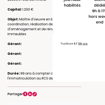
habilités
dédi
Capital:
1.200 €
9h à 1
hors we
Objet:
Maître d'oeuvre en bâtiment,
end
coordination, réalisation de tous travaux
d'aménagement et de rénovation de tous
immeubles
Gérant:
Gérant:
Gérant:
Durée:
99 ans à compter de
l'immatriculation au RCS de ROMANS
Partager