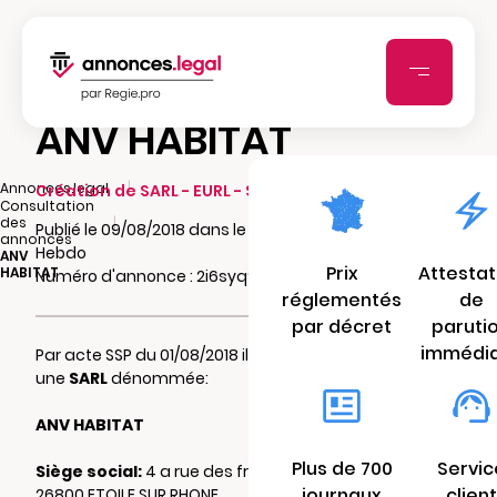
ANV HABITAT
|
Annonces.legal
Création de SARL - EURL - SCI - SCA - SCCV
Consultation
|
des
Publié le 09/08/2018 dans le journal Drome
annonces
Hebdo
ANV
Prix
Attestat
HABITAT
Numéro d'annonce : 2i6syq9wfg3
réglementés
de
par décret
paruti
immédi
Par acte SSP du 01/08/2018 il a été constitué
une
SARL
dénommée:
ANV HABITAT
Plus de 700
Servic
Siège social:
4 a rue des freres lumiere
journaux
client
26800 ETOILE SUR RHONE