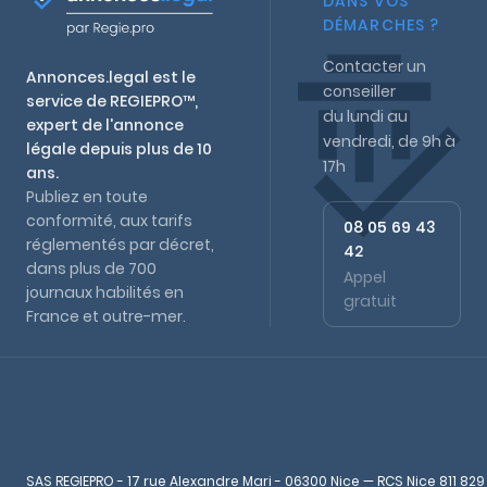
DANS VOS
DÉMARCHES ?
Contacter un
Annonces.legal est le
conseiller
service de REGIEPRO™,
du lundi au
expert de l'annonce
vendredi, de 9h à
légale depuis plus de 10
17h
ans.
Publiez en toute
conformité, aux tarifs
08 05 69 43
réglementés par décret,
42
dans plus de 700
Appel
journaux habilités en
gratuit
France et outre-mer.
SAS REGIEPRO - 17 rue Alexandre Mari - 06300 Nice — RCS Nice 811 829