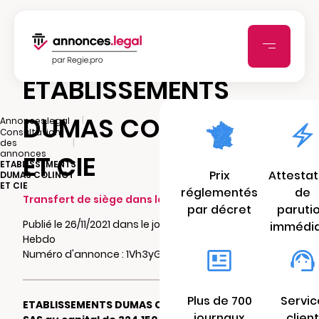
ETABLISSEMENTS
DUMAS COLINOT
|
Annonces.legal
Consultation
|
des
annonces
ET CIE
ETABLISSEMENTS
Prix
Attestat
DUMAS COLINOT
ET CIE
réglementés
de
Transfert de siège dans le même ressort
par décret
paruti
Publié le 26/11/2021 dans le journal Le Semeur
immédi
Hebdo
Numéro d'annonce : 1Vh3yG1oYZIEE
Plus de 700
Servic
ETABLISSEMENTS DUMAS COLINOT ET CIE
journaux
client