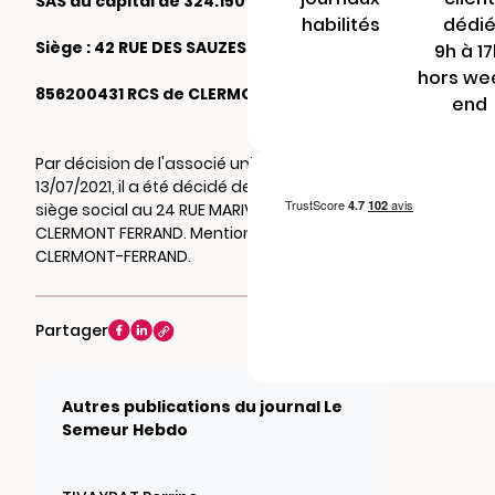
SAS au capital de 324.150 €
habilités
dédi
Siège : 42 RUE DES SAUZES 63170 AUBIERE
9h à 1
hors we
856200431 RCS de CLERMONT-FERRAND
end
Par décision de l'associé unique du
13/07/2021, il a été décidé de transférer le
siège social au 24 RUE MARIVAUX 63000
CLERMONT FERRAND. Mention au RCS de
CLERMONT-FERRAND.
Partager
Autres publications du journal Le
Semeur Hebdo