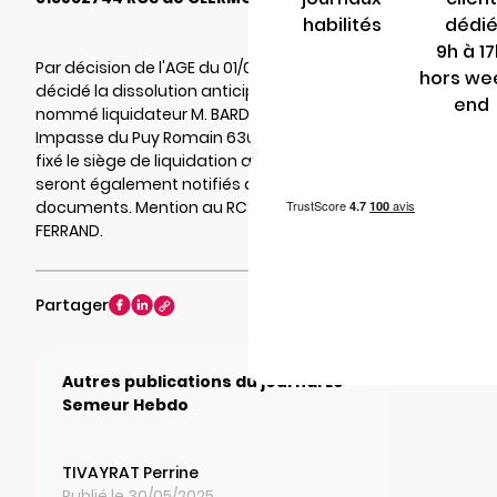
habilités
dédi
9h à 1
Par décision de l'AGE du 01/06/2021, il a été
hors we
décidé la dissolution anticipée de la société,
end
nommé liquidateur M. BARDY Philippe 2
Impasse du Puy Romain 63670 ORCET , et
fixé le siège de liquidation au siège social où
seront également notifiés actes et
documents. Mention au RCS de CLERMONT-
FERRAND.
Partager
Autres publications du journal Le
Semeur Hebdo
TIVAYRAT Perrine
Publié le 30/05/2025