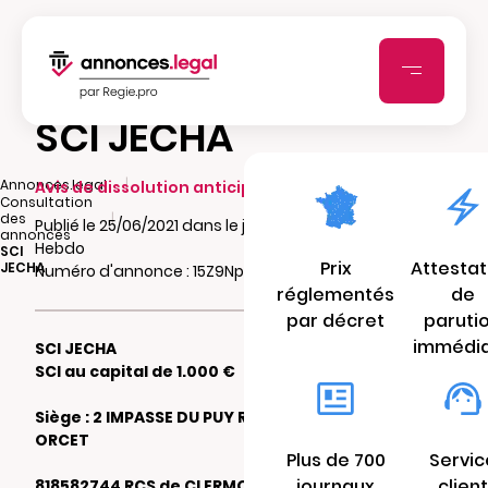
SCI JECHA
|
Annonces.legal
Avis de dissolution anticipée
Consultation
|
des
Publié le 25/06/2021 dans le journal Le Semeur
annonces
Hebdo
SCI
Prix
Attestat
JECHA
Numéro d'annonce : 15Z9Npu7wRoPx
réglementés
de
par décret
paruti
immédi
SCI JECHA
SCI au capital de 1.000 €
Siège : 2 IMPASSE DU PUY ROMAIN 63670
ORCET
Plus de 700
Servic
journaux
client
818582744 RCS de CLERMONT-FERRAND