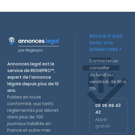
BESOIN D'AIDE
DANS VOS
DÉMARCHES ?
Contacter un
Annonces.legal est le
conseiller
service de REGIEPRO™,
du lundi au
expert de l'annonce
vendredi, de 9h à
légale depuis plus de 10
17h
ans.
Publiez en toute
conformité, aux tarifs
08 05 69 43
réglementés par décret,
42
dans plus de 700
Appel
journaux habilités en
gratuit
France et outre-mer.