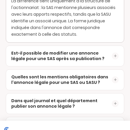
La différence tient uniquement à la structure de
l'actionnariat : la SAS mentionne plusieurs associés
avec leurs apports respectifs, tandis que la SASU
identifie un associé unique. La forme juridique
indiquée dans l'annonce doit correspondre
exactement à celle des statuts.
Est-il possible de modifier une annonce
+
légale pour une SAS après sa publication ?
Une annonce légale publiée ne peut pas être
Quelles sont les mentions obligatoires dans
+
modifiée. En cas d'erreur, il est nécessaire de publier
l'annonce légale pour une SAS ou SASU ?
une
annonce rectificative
dans le même journal,
ce qui engendre un coût supplémentaire. Pour éviter
L'annonce légale de constitution doit
cette situation, il est conseillé de relire
Dans quel journal et quel département
+
impérativement contenir :
publier son annonce légale ?
attentivement l'annonce avant validation et de
s'assurer de sa parfaite conformité avec les statuts
La dénomination sociale et la forme juridique
signés.
(SAS ou SASU)
L'annonce doit être publiée dans un support habilité
Quel est le délai pour publier l'annonce
+
à recevoir des
annonces légales (SHAL)
journal
L'objet social (formulation synthétique)